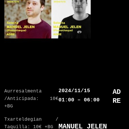
2024/11/15
AD
Aurresalmenta
/Anticipada: 10€
01:00 – 06:00
RE
+BG
Txarteldegian /
MANUEL JELEN
Taquilla: 10€ +BG